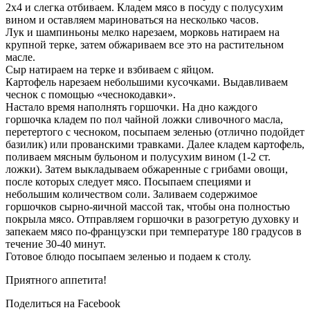
2х4 и слегка отбиваем. Кладем мясо в посуду с полусухим
вином и оставляем мариноваться на несколько часов.
Лук и шампиньоны мелко нарезаем, морковь натираем на
крупной терке, затем обжариваем все это на растительном
масле.
Сыр натираем на терке и взбиваем с яйцом.
Картофель нарезаем небольшими кусочками. Выдавливаем
чеснок с помощью «чеснокодавки».
Настало время наполнять горшочки. На дно каждого
горшочка кладем по пол чайной ложки сливочного масла,
перетертого с чесноком, посыпаем зеленью (отлично подойдет
базилик) или прованскими травками. Далее кладем картофель,
поливаем мясным бульоном и полусухим вином (1-2 ст.
ложки). Затем выкладываем обжаренные с грибами овощи,
после которых следует мясо. Посыпаем специями и
небольшим количеством соли. Заливаем содержимое
горшочков сырно-яичной массой так, чтобы она полностью
покрыла мясо. Отправляем горшочки в разогретую духовку и
запекаем мясо по-французски при температуре 180 градусов в
течение 30-40 минут.
Готовое блюдо посыпаем зеленью и подаем к столу.
Приятного аппетита!
Поделиться на Facebook