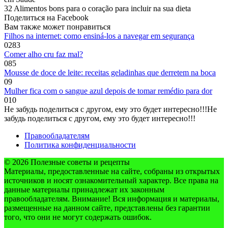
32 Alimentos bons para o coração para incluir na sua dieta
Поделиться на Facebook
Вам также может понравиться
Filhos na internet: como ensiná-los a navegar em segurança
0
283
Comer alho cru faz mal?
0
85
Mousse de doce de leite: receitas geladinhas que derretem na boca
0
9
Mulher fica com o sangue azul depois de tomar remédio para dor
0
10
Не забудь поделиться с другом, ему это будет интересно!!!
Не
забудь поделиться с другом, ему это будет интересно!!!
Правообладателям
Политика конфиденциальности
© 2026 Полезные советы и рецепты
Материалы, предоставленные на сайте, собраны из открытых
источников и носят ознакомительный характер. Все права на
данные материалы принадлежат их законным
правообладателям. Внимание! Вся информация и материалы,
размещенные на данном сайте, представлены без гарантии
того, что они не могут содержать ошибок.