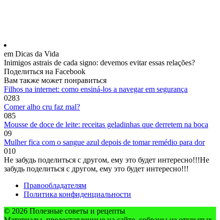
em Dicas da Vida
Inimigos astrais de cada signo: devemos evitar essas relações?
Поделиться на Facebook
Вам также может понравиться
Filhos na internet: como ensiná-los a navegar em segurança
0
283
Comer alho cru faz mal?
0
85
Mousse de doce de leite: receitas geladinhas que derretem na boca
0
9
Mulher fica com o sangue azul depois de tomar remédio para dor
0
10
Не забудь поделиться с другом, ему это будет интересно!!!
Не
забудь поделиться с другом, ему это будет интересно!!!
Правообладателям
Политика конфиденциальности
© 2026 Полезные советы и рецепты
Материалы, предоставленные на сайте, собраны из открытых