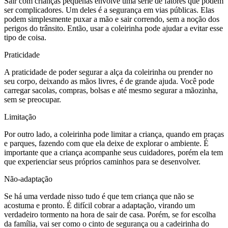
Sair com crianças pequenas envolve uma série de fatores que podem
ser complicadores. Um deles é a segurança em vias públicas. Elas
podem simplesmente puxar a mão e sair correndo, sem a noção dos
perigos do trânsito. Então, usar a coleirinha pode ajudar a evitar esse
tipo de coisa.
Praticidade
A praticidade de poder segurar a alça da coleirinha ou prender no
seu corpo, deixando as mãos livres, é de grande ajuda. Você pode
carregar sacolas, compras, bolsas e até mesmo segurar a mãozinha,
sem se preocupar.
Limitação
Por outro lado, a coleirinha pode limitar a criança, quando em praças
e parques, fazendo com que ela deixe de explorar o ambiente. É
importante que a criança acompanhe seus cuidadores, porém ela tem
que experienciar seus próprios caminhos para se desenvolver.
Não-adaptação
Se há uma verdade nisso tudo é que tem criança que não se
acostuma e pronto. É difícil cobrar a adaptação, virando um
verdadeiro tormento na hora de sair de casa. Porém, se for escolha
da família, vai ser como o cinto de segurança ou a cadeirinha do