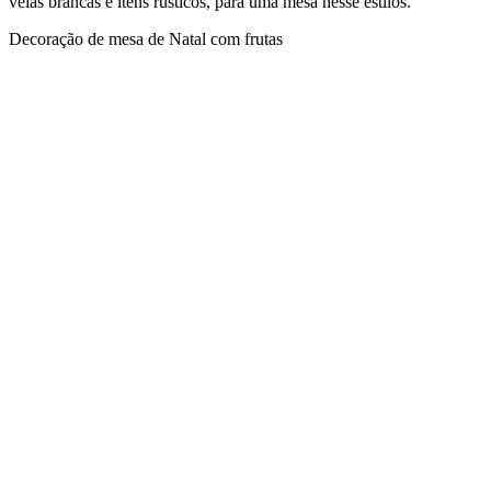
velas brancas e itens rústicos, para uma mesa nesse estilos.
Decoração de mesa de Natal com frutas