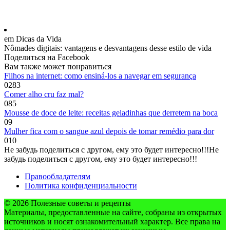
em Dicas da Vida
Nômades digitais: vantagens e desvantagens desse estilo de vida
Поделиться на Facebook
Вам также может понравиться
Filhos na internet: como ensiná-los a navegar em segurança
0
283
Comer alho cru faz mal?
0
85
Mousse de doce de leite: receitas geladinhas que derretem na boca
0
9
Mulher fica com o sangue azul depois de tomar remédio para dor
0
10
Не забудь поделиться с другом, ему это будет интересно!!!
Не
забудь поделиться с другом, ему это будет интересно!!!
Правообладателям
Политика конфиденциальности
© 2026 Полезные советы и рецепты
Материалы, предоставленные на сайте, собраны из открытых
источников и носят ознакомительный характер. Все права на