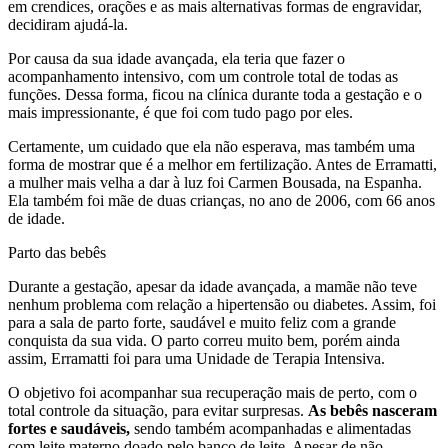
em crendices, orações e as mais alternativas formas de engravidar,
decidiram ajudá-la.
Por causa da sua idade avançada, ela teria que fazer o
acompanhamento intensivo, com um controle total de todas as
funções. Dessa forma, ficou na clínica durante toda a gestação e o
mais impressionante, é que foi com tudo pago por eles.
Certamente, um cuidado que ela não esperava, mas também uma
forma de mostrar que é a melhor em fertilização. Antes de Erramatti,
a mulher mais velha a dar à luz foi Carmen Bousada, na Espanha.
Ela também foi mãe de duas crianças, no ano de 2006, com 66 anos
de idade.
Parto das bebês
Durante a gestação, apesar da idade avançada, a mamãe não teve
nenhum problema com relação a hipertensão ou diabetes. Assim, foi
para a sala de parto forte, saudável e muito feliz com a grande
conquista da sua vida. O parto correu muito bem, porém ainda
assim, Erramatti foi para uma Unidade de Terapia Intensiva.
O objetivo foi acompanhar sua recuperação mais de perto, com o
total controle da situação, para evitar surpresas.
As bebês nasceram
fortes e saudáveis,
sendo também acompanhadas e alimentadas
com leite materno doado pelo banco de leite. Apesar de não