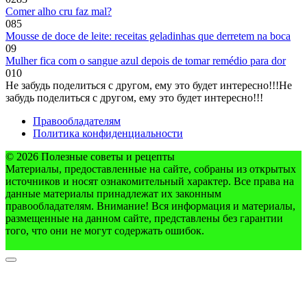
Comer alho cru faz mal?
0
85
Mousse de doce de leite: receitas geladinhas que derretem na boca
0
9
Mulher fica com o sangue azul depois de tomar remédio para dor
0
10
Не забудь поделиться с другом, ему это будет интересно!!!
Не
забудь поделиться с другом, ему это будет интересно!!!
Правообладателям
Политика конфиденциальности
© 2026 Полезные советы и рецепты
Материалы, предоставленные на сайте, собраны из открытых
источников и носят ознакомительный характер. Все права на
данные материалы принадлежат их законным
правообладателям. Внимание! Вся информация и материалы,
размещенные на данном сайте, представлены без гарантии
того, что они не могут содержать ошибок.