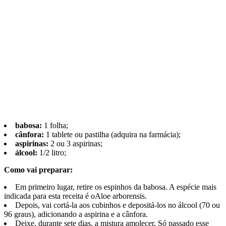
babosa:
1 folha;
cânfora:
1 tablete ou pastilha (adquira na farmácia);
aspirinas:
2 ou 3 aspirinas;
álcool:
1/2 litro;
Como vai preparar:
Em primeiro lugar, retire os espinhos da babosa. A espécie mais
indicada para esta receita é oAloe arborensis.
Depois, vai cortá-la aos cubinhos e depositá-los no álcool (70 ou
96 graus), adicionando a aspirina e a cânfora.
Deixe, durante sete dias, a mistura amolecer. Só passado esse