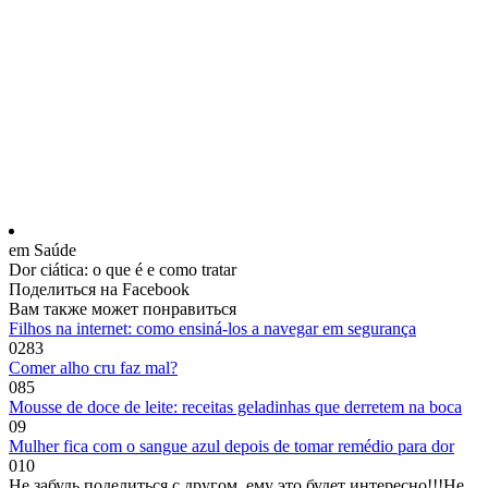
em Saúde
Dor ciática: o que é e como tratar
Поделиться на Facebook
Вам также может понравиться
Filhos na internet: como ensiná-los a navegar em segurança
0
283
Comer alho cru faz mal?
0
85
Mousse de doce de leite: receitas geladinhas que derretem na boca
0
9
Mulher fica com o sangue azul depois de tomar remédio para dor
0
10
Не забудь поделиться с другом, ему это будет интересно!!!
Не