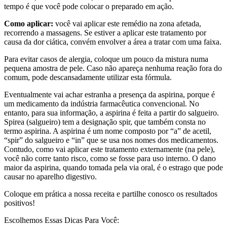
tempo é que você pode colocar o preparado em ação.
Como aplicar:
você vai aplicar este remédio na zona afetada,
recorrendo a massagens. Se estiver a aplicar este tratamento por
causa da dor ciática, convém envolver a área a tratar com uma faixa.
Para evitar casos de alergia, coloque um pouco da mistura numa
pequena amostra de pele. Caso não apareça nenhuma reação fora do
comum, pode descansadamente utilizar esta fórmula.
Eventualmente vai achar estranha a presença da aspirina, porque é
um medicamento da indústria farmacêutica convencional. No
entanto, para sua informação, a aspirina é feita a partir do salgueiro.
Spirea (salgueiro) tem a designação spir, que também consta no
termo aspirina. A aspirina é um nome composto por “a” de acetil,
“spir” do salgueiro e “in” que se usa nos nomes dos medicamentos.
Contudo, como vai aplicar este tratamento externamente (na pele),
você não corre tanto risco, como se fosse para uso interno. O dano
maior da aspirina, quando tomada pela via oral, é o estrago que pode
causar no aparelho digestivo.
Coloque em prática a nossa receita e partilhe conosco os resultados
positivos!
Escolhemos Essas Dicas Para Você: