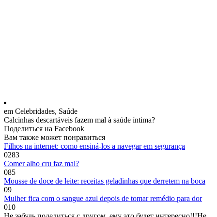
em Celebridades, Saúde
Calcinhas descartáveis fazem mal à saúde íntima?
Поделиться на Facebook
Вам также может понравиться
Filhos na internet: como ensiná-los a navegar em segurança
0
283
Comer alho cru faz mal?
0
85
Mousse de doce de leite: receitas geladinhas que derretem na boca
0
9
Mulher fica com o sangue azul depois de tomar remédio para dor
0
10
Не забудь поделиться с другом, ему это будет интересно!!!
Не