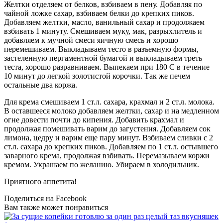
Желтки отделяем от белков, взбиваем в пену. Добавляя по
чайной ложке сахар, взбиваем белки до крепких пиков.
Добавляем желтки, масло, ванильный сахар и продолжаем
взбивать 1 минуту. Смешиваем муку, мак, разрыхлитель и
добавляем к мучной смеси яичную смесь и хорошо
перемешиваем. Выкладываем тесто в разъемную формы,
застеленную пергаментной бумагой и выкладываем треть
теста, хорошо разравниваем. Выпекаем при 180 С в течение
10 минут до легкой золотистой корочки. Так же печем
остальные два коржа.
Для крема смешиваем 1 ст.л. сахара, крахмал и 2 ст.л. молока.
В оставшееся молоко добавляем желтки, сахар и на медленном
огне довести почти до кипения. Добавить крахмал и
продолжая помешивать варим до загустения. Добавляем сок
лимона, цедру и варим еще пару минут. Взбиваем сливки с 2
ст.л. сахара до крепких пиков. Добавляем по 1 ст.л. остывшего
заварного крема, продолжая взбивать. Перемазываем коржи
кремом. Украшаем по желанию. Убираем в холодильник.
Приятного аппетита!
Поделиться на Facebook
Вам также может понравиться