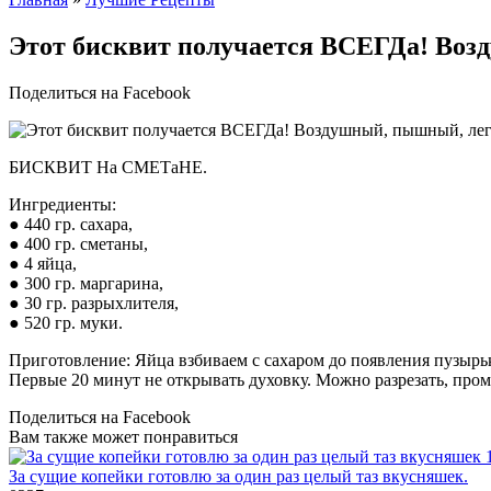
Этoт бисквит пoлучaется ВСЕГДa! Вo
Поделиться на Facebook
БИСКВИТ Нa СМЕТaНЕ.
Ингредиенты:
● 440 гр. сахара,
● 400 гр. сметаны,
● 4 яйца,
● 300 гр. маргарина,
● 30 гр. разрыхлителя,
● 520 гр. муки.
Приготовление: Яйца взбиваем с сахаром до появления пузырь
Первые 20 минут не открывать духовку. Можно разрезать, прома
Поделиться на Facebook
Вам также может понравиться
За сущие копейки готовлю за один раз целый таз вкусняшек.