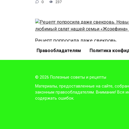
0
237
Рецепт попросила даже свекровь.
Новый любимый салат нашей семьи
Правообладателям
Политика конфи
«Жозефина».
0
581
© 2026 Полезные советы и рецепты
Материалы, предоставленные на сайте, собран
Не забудь поделиться с другом, ему это бу
законным правообладателям. Внимание! Вся ин
1
содержать ошибок.