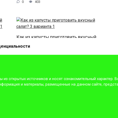
0
403
Как из капусты приготовить вкусный
салат? 3 варианта.
денциальности
0
185
ы из открытых источников и носят ознакомительный характер. 
дет интересно!!!
Не забудь поделиться с другом, ему это буд
формация и материалы, размещенные на данном сайте, представ