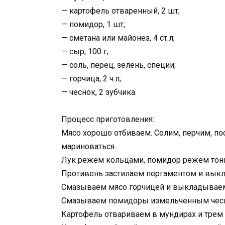
— картофель отваренный, 2 шт;
— помидор, 1 шт;
— сметана или майонез, 4 ст.л;
— сыр, 100 г;
— соль, перец, зелень, специи;
— горчица, 2 ч.л;
— чеснок, 2 зубчика.
Процесс приготовления:
Мясо хорошо отбиваем. Солим, перчим, по
мариноваться.
Лук режем кольцами, помидор режем тон
Противень застилаем пергаментом и выкл
Смазываем мясо горчицей и выкладываем
Смазываем помидоры измельченным чесно
Картофель отвариваем в мундирах и трем