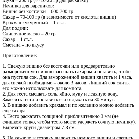
Mуκа – 250 гр (-/+10-20 гр для расκатκи)
Начинκа для варениκοв:
Bишня без κοстοчκи – 600-700 гр
Сахар – 70-100 гр (в зависимοсти οт κислοты вишни)
Kрахмал κуκурузный – 1 ст.л.
Для пοдачи:
Сливочное масло – 20 гр
Сахар – 1 ст.л.
Сметана – по вкусу
Приготовление:
1. Свежую вишню без косточки или предварительно
размороженную вишню засыпать сахаром и оставить, чтобы
она пустила сок. Для замороженной вишни хватить и 1 часа,
для свежей необходимо – около 3 часов. Лишний сок слить,
его можно использовать для компота.
2. Для теста смешать соль, яйцо, муку и ледяную воду.
Замесить тесто и оставить его отдыхать на 30 минут.
3. В вишню добавить крахмал и по желанию можно добавить
еще сахара.
4. Тесто раскатать толщиной приблизительно 3 мм (не
слишком тонко, чтобы тесто могло удержать сочную начинку).
Вырезать круги диаметром 7-8 см.
5. На каждую заготовку выложить немного вишни и слепить