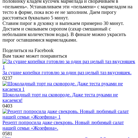
половинку кладем кусочек мармелада и сворачиваем в
«пельмень». Устанавливаем эти «пельмени» с мармеладом на
тесто в форме, пока всю ее не заполним. Даем пирогу
расстояться буквально 5 минут.
Ставим пирог в духовку и выпекаем примерно 30 минут.
Достаем и смазываем сиропом (сахар смешанный с
небольшим количеством воды). В финале можно украсить
пирог оставшимися мармеладками.
Поделиться на Facebook
Вам также может понравиться
За сущие копейки готовлю за один раз целый таз вкусняшек.
0
237
Шоколадный торт на сковороде. Даже теста руками не
касаемся!
0
403
Рецепт попросила даже свекровь. Новый любимый салат
нашей семьи «Жозефина».
0
581