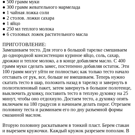
● 500 грамм муки
● 300 грамм жевательного мармелада
● 1 чайная ложка соли
● 2 столов. ложки сахара
● 1 яйцо
● 250 мл теплого молока
● 6 столовых ложек растительного масла
ПРИГОТОВЛЕНИЕ:
Замешиваем тесто. Для этого в большой тарелке смешиваем
до однородной консистенции куриное яйцо, соль, сахар,
дрожжи и теплое молоко, а в конце добавляем масло. С 400
грамм муки сделать замес, постепенно добавляя остаток. Эти
100 грамм могут уйти не полностью; как только тесто начало
отставать от рук, все, больше не вмешиваем. Теперь нужно
скатать тесто в шар, положить назад в тарелку и завернуть в
полиэтиленовый пакет, затем завернуть в большое полотенце,
выключить духовку, поставить тесто в теплую духовку на 25
минут, чтобы оно отдохнуло. Достаем тесто, а духовку опять
включаем на 180 градусов и начинаем делать пирог. Отрезаем
половину теста и разминаем его по дну разъемной формы
смазанной маслом.
Вторую половину раскатываем в тонкий пласт. Берем стакан
и вырезаем кружочки. Каждый кружок разрезаем пополам. В