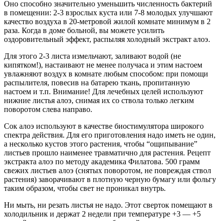
Оно способно значительно уменьшить численность бактерий
в помещении: 2-3 взрослых куста или 7-8 молодых улучшают
качество воздуха в 20-метровой жилой комнате минимум в 2
раза. Когда в доме больной, вы можете усилить
оздоровительный эффект, распыляя холодный экстракт алоэ.
Для этого 2-3 листа измельчают, заливают водой (не
кипятком!), настаивают не менее получаса и этим настоем
увлажняют воздух в комнате любым способом: при помощи
распылителя, повесив на батарею ткань, пропитанную
настоем и т.п. Внимание! Для лечебных целей используют
нижние листья алоэ, снимая их со ствола только легким
поворотом слева направо.
Сок алоэ используют в качестве биостимулятора широкого
спектра действия. Для его приготовления надо иметь не один,
а несколько кустов этого растения, чтобы “ощипывание”
листьев прошло наименее травматично для растения. Рецепт
экстракта алоэ по методу академика Филатова. 500 грамм
свежих листьев алоэ (снятых поворотом, не повреждая ствол
растения) заворачивают в плотную черную бумагу или фольгу
таким образом, чтобы свет не проникал внутрь.
Ни мыть, ни резать листья не надо. Этот сверток помещают в
холодильник и держат 2 недели при температуре +3 — +5