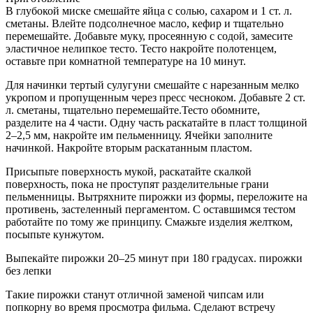
В глубокой миске смешайте яйца с солью, сахаром и 1 ст. л.
сметаны. Влейте подсолнечное масло, кефир и тщательно
перемешайте. Добавьте муку, просеянную с содой, замесите
эластичное нелипкое тесто. Тесто накройте полотенцем,
оставьте при комнатной температуре на 10 минут.
Для начинки тертый сулугуни смешайте с нарезанным мелко
укропом и пропущенным через пресс чесноком. Добавьте 2 ст.
л. сметаны, тщательно перемешайте.Тесто обомните,
разделите на 4 части. Одну часть раскатайте в пласт толщиной
2–2,5 мм, накройте им пельменницу. Ячейки заполните
начинкой. Накройте вторым раскатанным пластом.
Присыпьте поверхность мукой, раскатайте скалкой
поверхность, пока не проступят разделительные грани
пельменницы. Вытряхните пирожки из формы, переложите на
противень, застеленный пергаментом. С оставшимся тестом
работайте по тому же принципу. Смажьте изделия желтком,
посыпьте кунжутом.
Выпекайте пирожки 20–25 минут при 180 градусах. пирожки
без лепки
Такие пирожки станут отличной заменой чипсам или
попкорну во время просмотра фильма. Сделают встречу