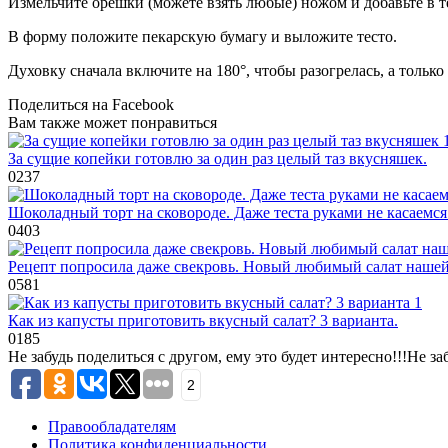
Измельчите орешки (можете взять любые) ножом и добавьте в т
В форму положите пекарскую бумагу и выложите тесто.
Духовку сначала включите на 180°, чтобы разогрелась, а только
Поделиться на Facebook
Вам также может понравиться
За сущие копейки готовлю за один раз целый таз вкусняшек.
0
237
Шоколадный торт на сковороде. Даже теста руками не касаемся
0
403
Рецепт попросила даже свекровь. Новый любимый салат наше
0
581
Как из капусты приготовить вкусный салат? 3 варианта.
0
185
Не забудь поделиться с другом, ему это будет интересно!!!
Не за
2
Правообладателям
Политика конфиденциальности