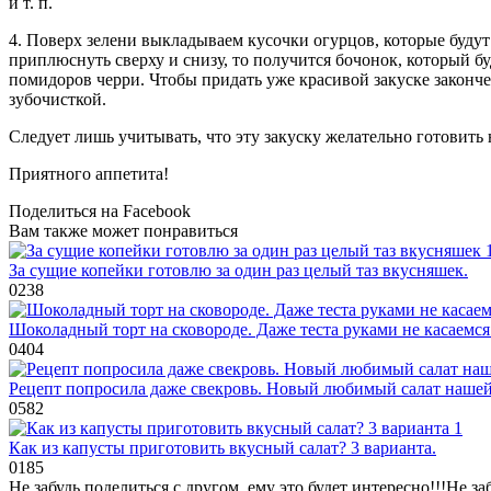
и т. п.
4. Поверх зелени выкладываем кусочки огурцов, которые буду
приплюснуть сверху и снизу, то получится бочонок, который 
помидоров черри. Чтобы придать уже красивой закуске законче
зубочисткой.
Следует лишь учитывать, что эту закуску желательно готовить 
Приятного аппетита!
Поделиться на Facebook
Вам также может понравиться
За сущие копейки готовлю за один раз целый таз вкусняшек.
0
238
Шоколадный торт на сковороде. Даже теста руками не касаемся
0
404
Рецепт попросила даже свекровь. Новый любимый салат наше
0
582
Как из капусты приготовить вкусный салат? 3 варианта.
0
185
Не забудь поделиться с другом, ему это будет интересно!!!
Не за