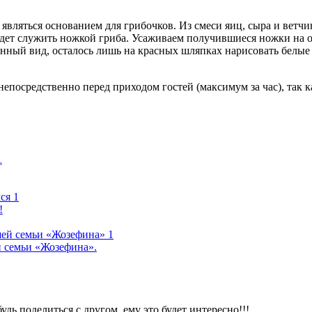
т являться основанием для грибочков. Из смеси яиц, сыра и ве
будет служить ножкой гриба. Усаживаем получившиеся ножки на 
нный вид, осталось лишь на красных шляпках нарисовать белые 
непосредственно перед приходом гостей (максимум за час), так 
!
й семьи «Жозефина».
будь поделиться с другом, ему это будет интересно!!!