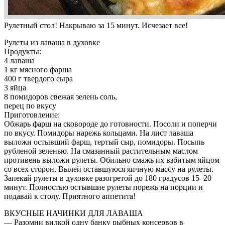
Рулетный стол! Накрываю за 15 минут. Исчезает все!
Рулеты из лаваша в духовке
Продукты:
4 лаваша
1 кг мясного фарша
400 г твердого сыра
3 яйца
8 помидоров свежая зелень соль,
перец по вкусу
Приготовление:
Обжарь фарш на сковороде до готовности. Посоли и поперчи
по вкусу. Помидоры нарежь кольцами. На лист лаваша
выложи остывший фарш, тертый сыр, помидоры. Посыпь
рубленой зеленью. На смазанный растительным маслом
противень выложи рулеты. Обильно смажь их взбитым яйцом
со всех сторон. Вылей оставшуюся яичную массу на рулеты.
Запекай рулеты в духовке разогретой до 180 градусов 15–20
минут. Полностью остывшие рулеты порежь на порции и
подавай к столу. Приятного аппетита!
ВКУСНЫЕ НАЧИНКИ ДЛЯ ЛАВАША
— Разомни вилкой одну банку рыбных консервов в