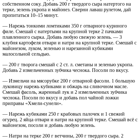
собственном соку. Добавь 200 г твердого сыра натертого на
терке, зелень укропа и майонез. Сверни лаваш рулетом, дай
пропитаться 10–15 минут.
— Нарежь тонкими ломтиками 350 г отварного куриного
филе. Смешай с натертыми на крупной терке 2 пачками
плавленного сырка. Добавь любую свежую зелень. — 3
клубня картофеля отвари и натри на крупной терке. Смешай с
майонезом, луком, зеленью и нарезанной кубиками
малосольной сельдью.
— 200 г творога смешай с 2 ст. л. сметаны и зеленью укропа.
Добавь 2 измельченных зубчика чеснока. Посоли по вкусу.
— Измельчи на мясорубке 200 г отварной фасоли. 1 большую
луковицу нарежь кубиками и обжарь на сливочном масле.
Смешай фасоль, жаренный лук и 2 измельченных зубчика
чеснока. Посоли по вкусу и добавь пол чайной ложки
приправы «Хмели-сунели».
— Нарежь кубиками 250 г крабовых палочек и 1 свежий
огурец. 2 яйца отвари и натри на крупной терке. Смешай всё с
майонезом, посоли и добавь любую зелень.
— Натри на терке 200 г ветчины, 200 г твердого сыра. 2