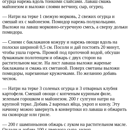
огурца нарежь вдоль тонкими слайсами. Лаваш смажь
майонезом и выложи слоями ветчину, сыр, огурец.
— Натри на терке 1 свежую морковь, 2 свежих огурца и
смешай их с майонезом. Помидор нарежь полукольцами.
Выложи на лаваш морковно-огуречную смесь, а сверху дольки
помидора.
— Сними с баклажанов кожуру и нарежь овощи вдоль на
полоски шириной 0,5 см. Посоли и дай постоять 20 минут,
чтобы ушла горечь. Промой под проточной водой, обсуши
бумажным полотенцем и обжарь с двух сторон на
растительном масле. На лист лаваша выложи жареные
баклажаны и смажь их сметаной. Поверх сметаны выложи
помидоры, нарезанные кружочками. По желанию добавь
чеснок.
— Натри на терке 3 соленых огурца и 3 отварных клубня
картофеля. Смешай овощи с копченым куриным филе,
зеленым горошком и майонезом. 200 г сулгуни натри на
крупной терке. Добавь 2 вареных яйца, укроп и кинзу. Эту
начинку можно завернуть в конвертики из лаваша и обжарить
на сковороде или гриле.
— 200 г шампиньонов обжарь с луком на растительном масле.
Охлади и добавь 100 г твердого сыра, укроп.